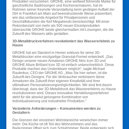
Produkten vorzuziehen. GROHE, eine weltweit führende Marke für
ganzheitliche Badlösungen und Küchenarmaturen, hat im
Rahmen seiner Keynote-Veranstaltung beim gestrigen Auftakt der
ISH in Frankfurt am Main auf beeindruckende Weise präsentiert,
wie das umfassende Angebot für Privatpersonen und
Geschäftskunden die fünf Megatrends berücksichtigt. Mit einer
Rekordanzahl von mehr als 500 neuen Einzelprodukten
überraschte GROHE beide gleichermaßen mit Lösungen, die die
Zukunft des Wassers aktiv gestalten.
3D-Metalldruckverfahren revolutioniert das Wassererlebnis zu
Hause
GROHE hat am Standort in Hemer exklusiv für seine 3D-
Metalldrucker eine einzigartige Granulat-Formel entwickelt. „Das
Design unserer neuen Armaturen GROHE Atrio Icon 3D und
GROHE Allure Brilliant Icon 3D ist einfach unbeschreiblich. Diese
Produkte machen das Undenkbare möglich“, sagte Michael
Rauterkus, CEO der GROHE AG. „Was Sie hier sehen, ist die
Zukunft des Designs. Für die Verbraucher verkörpern diese
Armaturen die Zukunft ihrer eigenen Kreativität und ihrer
ultimativen Personalisierungsmöglichkeiten. Wir sind fest davon
überzeugt, dass der 3D-Metalldruck das Wassererlebnis zu Hause
revolutionieren wird. Dieses innovative Herstellungsverfahren
steht für die absolut gelungene Kombination von
Individualisierung und industrieller Produktion.“
Veränderte Anforderungen – Konsumenten werden zu
Gestaltern
Die Grenzen der einzelnen Wohnbereiche verwischen immer
mehr: Die Küche ist oft Teil des Wohnzimmers und das
Badezimmer öffnet sich zum Schlafzimmer. Beide entwickeln sich