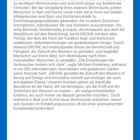
zu wichtigen Wohnräumen und sind nicht länger nur funktionale
Einheiten. Bei der Gestaltung ihres eigenen Wohnraums achten
Menschen in Bad und Küche heute mehr als je zuvor auf Details.
Infolgedessen sind Bad- und Küchenprodukte zu
Einrichtungsgegenständen geworden, die es jedem Einzelnen
ermöglichen, individuellen Stil und Vorlieben auszudrücken. Als
erste führende Sanitärmarke Europas, die Armaturen aus dem 3D-
Metalldruck auf den Markt bringt, bricht GROHE mit dem alten
Prinzip, bei dem die Form der Funktion folgt, und kombiniert
stattdessen Spitzentechnologie mit spektakulärem Design. Damit
beweist GROHE auf eindrucksvolle Weise die Bereitschaft und
Fähigkeit, die Zukunft des Wassers zu gestalten, und begleitet
Menschen auf ihrem Weg, sich Wohnräume nach ihren
individuellen Wünschen zu gestalten. „Die Erwartungen der
Verbraucher ändern sich stark“, sagte Michael Rauterkus, während
er vor 350 internationalen Journalisten und geladenen Gästen
seine Keynote hielt. „GROHE gestaltet die Zukunft des Wassers in
Bezug auf Design und Innovation sowohl auf analoger als auch
auf digitaler Ebene. Unseren Kunden geben wir damit die
Bausteine an die Hand, die sie benötigen, um die Kraft und die
Schönheit des Wassers zu nutzen – als maßgeschneidertes
Erlebnis, wo auch immer sie Wasser genießen möchten.“ Doch
während in Bad und Küche neue Wohnräume entstehen, sehen
sich Kunden im Entstehungsprozess oft mit einer unerwünschten
Komplexität konfrontiert.