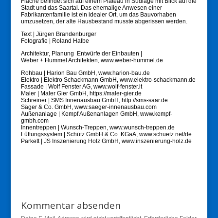
Fläche befindet sich auf einem Plateau in Südlage mit Blick auf die
Stadt und das Saartal. Das ehemalige Anwesen einer
Fabrikantenfamilie ist ein idealer Ort, um das Bauvorhaben
umzusetzen, der alte Hausbestand musste abgerissen werden.
Text | Jürgen Brandenburger
Fotografie | Roland Halbe
Architektur, Planung Entwürfe der Einbauten |
Weber + Hummel Architekten, www.weber-hummel.de
Rohbau | Harion Bau GmbH, www.harion-bau.de
Elektro | Elektro Schackmann GmbH, www.elektro-schackmann.de
Fassade | Wolf Fenster AG, www.wolf-fenster.it
Maler | Maler Gier GmbH, https://maler-gier.de
Schreiner | SMS Innenausbau GmbH, http://sms-saar.de
Säger & Co. GmbH, www.saeger-innenausbau.com
Außenanlage | Kempf Außenanlagen GmbH, www.kempf-
gmbh.com
Innentreppen | Wunsch-Treppen, www.wunsch-treppen.de
Lüftungssystem | Schütz GmbH & Co. KGaA, www.schuetz.net/de
Parkett | JS Inszenierung Holz GmbH, www.inszenierung-holz.de
Kommentar absenden