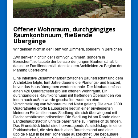
Offener Wohnraum, durchgängiges
Raumkontinuum, fließende
Übergänge
Wir denken nicht in der Form von Zimmern, sondern in Bereichen
„Wir denken nicht in der Form von Zimmern, sondern in
Bereichen“, so lautete der Leitsatz der jungen Bauherrschaft für
das neue Familiendomizil, den sie dem Architekten zu Beginn der
Planung überreichte.
Eine intensive Zusammenarbeit zwischen Bauherrschaft und dem
Architekten folgte, fünf Jahre dauerte die Planungs- und Bauzeit,
bevor das Haus übergeben werden konnte. Der Neubau umfasst
einen 420 Quadratmeter großen offenen Wohnraum. Ein
durchgängiges Raumkontinuum mit fließenden Übergängen von
innen nach außen wurde geschaffen, wodurch eine
Verschmelzung von Wohnraum und Natur gelang. Die etwa 2300
Quadratmeter große Bauparzelle liegt in einer privilegierten
kleineren Einfamilienhaus-Siedlung, die sich überwiegend mit
Flachdachhäusern präsentiert. Die Siedlung ist am Rande einer
Landeshauptstadt in unmittelbarer Nähe zu Frankreich zu finden.
Das Grundstück bietet eine hervorragende Aussichtslage in einer
Parklandschaft, die sich durch alten Baumbestand und eine
üppige Natur in bester Höhenlage auszeichnet. Die bebaubare