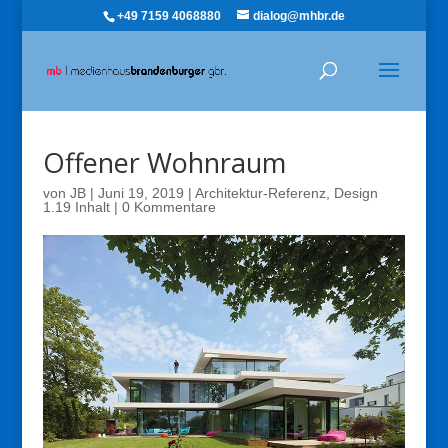
+49 7159 4068880
dialog@mhbr.de
Offener Wohnraum
von
JB
|
Juni 19, 2019
|
Architektur-Referenz
,
Design
1.19 Inhalt
|
0 Kommentare