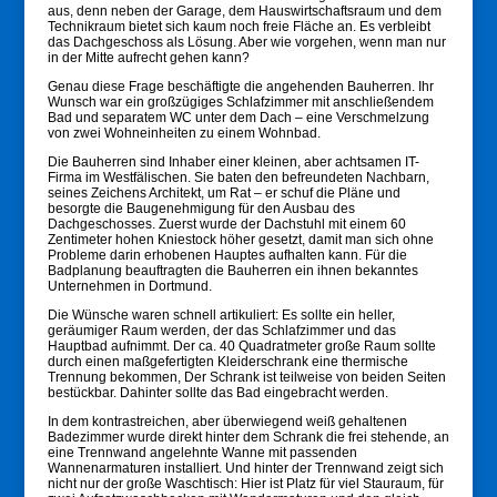
aus, denn neben der Garage, dem Hauswirtschaftsraum und dem
Technikraum bietet sich kaum noch freie Fläche an. Es verbleibt
das Dachgeschoss als Lösung. Aber wie vorgehen, wenn man nur
in der Mitte aufrecht gehen kann?
Genau diese Frage beschäftigte die angehenden Bauherren. Ihr
Wunsch war ein großzügiges Schlafzimmer mit anschließendem
Bad und separatem WC unter dem Dach – eine Verschmelzung
von zwei Wohneinheiten zu einem Wohnbad.
Die Bauherren sind Inhaber einer kleinen, aber achtsamen IT-
Firma im Westfälischen. Sie baten den befreundeten Nachbarn,
seines Zeichens Architekt, um Rat – er schuf die Pläne und
besorgte die Baugenehmigung für den Ausbau des
Dachgeschosses. Zuerst wurde der Dachstuhl mit einem 60
Zentimeter hohen Kniestock höher gesetzt, damit man sich ohne
Probleme darin erhobenen Hauptes aufhalten kann. Für die
Badplanung beauftragten die Bauherren ein ihnen bekanntes
Unternehmen in Dortmund.
Die Wünsche waren schnell artikuliert: Es sollte ein heller,
geräumiger Raum werden, der das Schlafzimmer und das
Hauptbad aufnimmt. Der ca. 40 Quadratmeter große Raum sollte
durch einen maßgefertigten Kleiderschrank eine thermische
Trennung bekommen, Der Schrank ist teilweise von beiden Seiten
bestückbar. Dahinter sollte das Bad eingebracht werden.
In dem kontrastreichen, aber überwiegend weiß gehaltenen
Badezimmer wurde direkt hinter dem Schrank die frei stehende, an
eine Trennwand angelehnte Wanne mit passenden
Wannenarmaturen installiert. Und hinter der Trennwand zeigt sich
nicht nur der große Waschtisch: Hier ist Platz für viel Stauraum, für