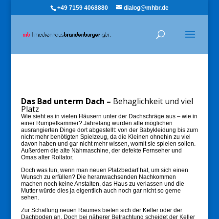
+49 7159 4068880
dialog@mhbr.de
Das Bad unterm Dach –
Behaglichkeit und viel
Platz
Wie sieht es in vielen Häusern unter der Dachschräge aus – wie in
einer Rumpelkammer? Jahrelang wurden alle möglichen
ausrangierten Dinge dort abgestellt: von der Babykleidung bis zum
nicht mehr benötigten Spielzeug, da die Kleinen ohnehin zu viel
davon haben und gar nicht mehr wissen, womit sie spielen sollen.
Außerdem die alte Nähmaschine, der defekte Fernseher und
Omas alter Rollator.
Doch was tun, wenn man neuen Platzbedarf hat, um sich einen
Wunsch zu erfüllen? Die heranwachsenden Nachkommen
machen noch keine Anstalten, das Haus zu verlassen und die
Mutter würde dies ja eigentlich auch noch gar nicht so gerne
sehen.
Zur Schaffung neuen Raumes bieten sich der Keller oder der
Dachboden an. Doch bei näherer Betrachtung scheidet der Keller