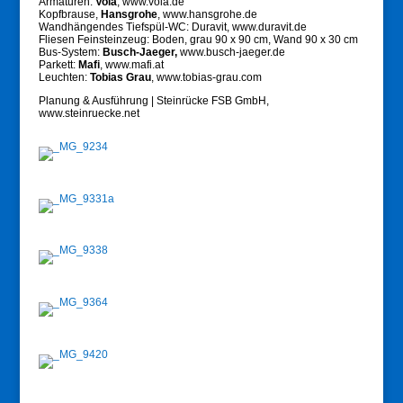
Armaturen:
Vola
, www.vola.de
Kopfbrause,
Hansgrohe
, www.hansgrohe.de
Wandhängendes Tiefspül-WC: Duravit, www.duravit.de
Fliesen Feinsteinzeug: Boden, grau 90 x 90 cm, Wand 90 x 30 cm
Bus-System:
Busch-Jaeger,
www.busch-jaeger.de
Parkett:
Mafi
, www.mafi.at
Leuchten:
Tobias Grau
, www.tobias-grau.com
Planung & Ausführung | Steinrücke FSB GmbH,
www.steinruecke.net