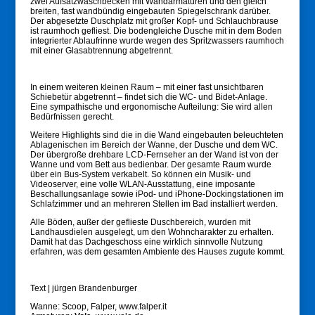
zwei Aufsatzwaschbecken mit Wandarmaturen und den gleich
breiten, fast wandbündig eingebauten Spiegelschrank darüber.
Der abgesetzte Duschplatz mit großer Kopf- und Schlauchbrause
ist raumhoch gefliest. Die bodengleiche Dusche mit in dem Boden
integrierter Ablaufrinne wurde wegen des Spritzwassers raumhoch
mit einer Glasabtrennung abgetrennt.
In einem weiteren kleinen Raum – mit einer fast unsichtbaren
Schiebetür abgetrennt – findet sich die WC- und Bidet-Anlage.
Eine sympathische und ergonomische Aufteilung: Sie wird allen
Bedürfnissen gerecht.
Weitere Highlights sind die in die Wand eingebauten beleuchteten
Ablagenischen im Bereich der Wanne, der Dusche und dem WC.
Der übergroße drehbare LCD-Fernseher an der Wand ist von der
Wanne und vom Bett aus bedienbar. Der gesamte Raum wurde
über ein Bus-System verkabelt. So können ein Musik- und
Videoserver, eine volle WLAN-Ausstattung, eine imposante
Beschallungsanlage sowie iPod- und iPhone-Dockingstationen im
Schlafzimmer und an mehreren Stellen im Bad installiert werden.
Alle Böden, außer der geflieste Duschbereich, wurden mit
Landhausdielen ausgelegt, um den Wohncharakter zu erhalten.
Damit hat das Dachgeschoss eine wirklich sinnvolle Nutzung
erfahren, was dem gesamten Ambiente des Hauses zugute kommt.
Text | jürgen Brandenburger
Wanne: Scoop, Falper, www.falper.it