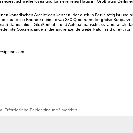
ein neues, schwellenloses und barrierefreies Haus im Großraum Berlin 
einen kanadischen Architekten kennen, der auch in Berlin tätig ist un
tekten kaufte die Bauherrin eine etwa 350 Quadratmeter große Bauparze
, wie S-Bahnstation, Straßenbahn und Autobahnanschluss, aber auch Bä
gedehnte Spaziergänge in die angrenzende weite Natur sind direkt vom
designinc.com
t.
Erforderliche Felder sind mit
*
markiert