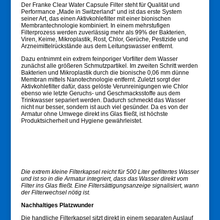
Der Franke Clear Water Capsule Filter steht für Qualität und
Performance „Made in Switzerland“ und ist das erste System
seiner Art, das einen Aktivkohlefilter mit einer bionischen
Membrantechnologie kombiniert. In einem mehrstufigen
Filterprozess werden zuverlässig mehr als 99% der Bakterien,
Viren, Keime, Mikroplastik, Rost, Chlor, Gerüche, Pestizide und
Arzneimittelrückstände aus dem Leitungswasser entfernt.
Dazu entnimmt ein extrem feinporiger Vorfilter dem Wasser
zunächst alle größeren Schmutzpartikel. Im zweiten Schritt werden
Bakterien und Mikroplastik durch die bionische 0,06 mm dünne
Membran mittels Nanotechnologie entfernt. Zuletzt sorgt der
Aktivkohlefilter dafür, dass gelöste Verunreinigungen wie Chlor
ebenso wie letzte Geruchs- und Geschmacksstoffe aus dem
Trinkwasser separiert werden. Dadurch schmeckt das Wasser
nicht nur besser, sondern ist auch viel gesünder. Da es von der
Armatur ohne Umwege direkt ins Glas fließt, ist höchste
Produktsicherheit und Hygiene gewährleistet.
Die extrem kleine Filterkapsel reicht für 500 Liter gefiltertes Wasser
und ist so in die Armatur integriert, dass das Wasser direkt vom
Filter ins Glas fließt. Eine Filtersättigungsanzeige signalisiert, wann
der Filterwechsel nötig ist.
Nachhaltiges Platzwunder
Die handliche Filterkapsel sitzt direkt in einem separaten Auslauf