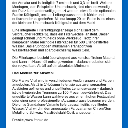
der Armatur und ist lediglich 7 cm hoch und 3,3 cm breit. Weitere
Montagen, zum Beispiel im Unterschrank, sind nicht notwendig –
der Platz kann anderweitig genutzt werden, etwa für ein optionales
Franke Kühlgerät, um das Leitungswasser noch kühler und
erfrischender zu genießen. Mit nur knapp 20 cm Breite ist es eines
der kleinsten Unterschrank-Kühlgeräte auf dem Markt.
Eine integrierte Filtersättigungsanzeige signalisiert dem
Verbraucher rechtzeitig, dass ein Filterwechsel ansteht. Dieser
gelingt schnell und mühelos ohne Werkzeug. Trotz ihrer
kompakten Maße reicht die Filterkapsel für 500 Liter gefiltertes
Wasser. Das erübrigt den mühsamen Transport von
Wasserflaschen und spart gleichzeitig bares Geld.
Die Filterkapsel besteht überwiegend aus kunststofffreiem Material
und kann im Hausmüll entsorgt werden – dadurch reduziert sich
der recycelbare Abfall auf ein absolutes Minimum.
Drei Modelle zur Auswahl
Die Franke Vital wird in verschiedenen Ausführungen und Farben
angeboten. Als „2 in 1“-Lösung liefert sie aus zwei separaten
Ausläufen gefiltertes und ungefiltertes Leitungswasser – dadurch
ist die hygienische Trennung zu 100 Prozent gewährleistet. Das
ungefilterte Wasser kann wahlweise aus einem hohen Festauslauf
oder einer semi-professionellen Auszugsbrause bezogen werden.
Die dritte Standalone-Variante liefert ausschließlich gefiltertes
Wasser. Vital wird in den angesagten Farbvarianten Chrom/Gun
Metall und Schwarz Matt/Edelstahl-Optik angeboten.
Franke,
www.franke.de