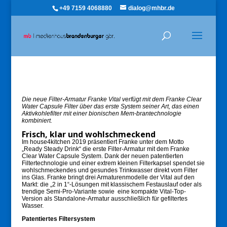
+49 7159 4068880
dialog@mhbr.de
Die neue Filter-Armatur Franke Vital verfügt mit dem Franke Clear
Water Capsule Filter über das erste System seiner Art, das einen
Aktivkohlefilter mit einer bionischen Mem-brantechnologie
kombiniert.
Frisch, klar und wohlschmeckend
Im house4kitchen 2019 präsentiert Franke unter dem Motto
„Ready Steady Drink“ die erste Filter-Armatur mit dem Franke
Clear Water Capsule System. Dank der neuen patentierten
Filtertechnologie und einer extrem kleinen Filterkapsel spendet sie
wohlschmeckendes und gesundes Trinkwasser direkt vom Filter
ins Glas. Franke bringt drei Armaturenmodelle der Vital auf den
Markt: die „2 in 1“-Lösungen mit klassischem Festauslauf oder als
trendige Semi-Pro-Variante sowie
eine kompakte Vital-Top-
Version als Standalone-Armatur ausschließlich für gefiltertes
Wasser.
Patentiertes Filtersystem