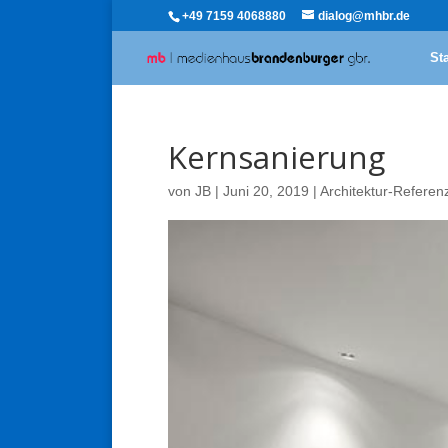
+49 7159 4068880
dialog@mhbr.de
Sta
Kernsanierung
von
JB
|
Juni 20, 2019
|
Architektur-Referen