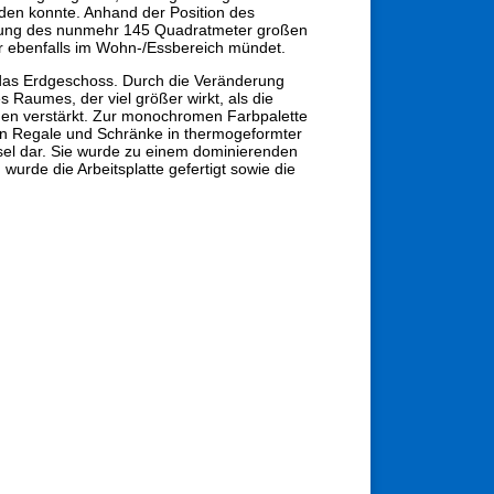
den konnte. Anhand der Position des
derung des nunmehr 145 Quadratmeter großen
 ebenfalls im Wohn-/Essbereich mündet.
das Erdgeschoss. Durch die Veränderung
Raumes, der viel größer wirkt, als die
ngen verstärkt. Zur monochromen Farbpalette
ten Regale und Schränke in thermogeformter
sel dar. Sie wurde zu einem dominierenden
urde die Arbeitsplatte gefertigt sowie die