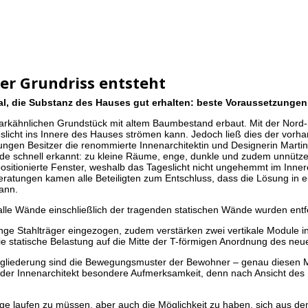
er Grundriss entsteht
al, die Substanz des Hauses gut erhalten: beste Voraussetzungen
rkähnlichen Grundstück mit altem Baumbestand erbaut. Mit der Nord-Sü
eslicht ins Innere des Hauses strömen kann. Jedoch ließ dies der vorha
ngen Besitzer die renommierte Innenarchitektin und Designerin Martin
e schnell erkannt: zu kleine Räume, enge, dunkle und zudem unnütze F
ositionierte Fenster, weshalb das Tageslicht nicht ungehemmt im Inn
ratungen kamen alle Beteiligten zum Entschluss, dass die Lösung in ei
ann.
lle Wände einschließlich der tragenden statischen Wände wurden entf
ge Stahlträger eingezogen, zudem verstärken zwei vertikale Module in v
ie statische Belastung auf die Mitte der T-förmigen Anordnung des neu
ugliederung sind die Bewegungsmuster der Bewohner – genau diesen 
 der Innenarchitekt besondere Aufmerksamkeit, denn nach Ansicht des
e laufen zu müssen, aber auch die Möglichkeit zu haben, sich aus de