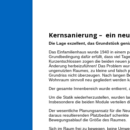
Kernsanierung – ein neu
Die Lage exzellent, das Grundstück geni
Das Einfamilienhaus wurde 1940 in einem pa
Grundbedingung dafür erfüllt, dass viel Tag
Kurzentschlossen zogen die beiden neuen ju
Änderung herbeizuführen! Das Problem wurd
ungenutzten Raumes, zu kleine und falsch p
Grundriss nicht überzeugen. Nach langen Be
Wohnraum sinnvoll neu gegliedert werden k
Der gesamte Innenbereich wurde entkernt, a
Um die Statik wiederherzustellen, wurden lan
Insbesondere die beiden Module verteilen d
Der wesentliche Planungsansatz für die Ne
daraus resultierenden Platzbedarf schenkte
Bewegungsablauf die Größe des Raumes.
Sich im Raum frei zu bewegen, keine Umweg