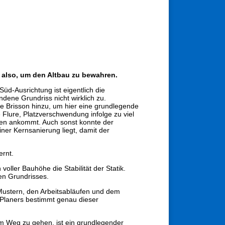
 also, um den Altbau zu bewahren.
d-Ausrichtung ist eigentlich die
ndene Grundriss nicht wirklich zu.
e Brisson hinzu, um hier eine grundlegende
lure, Platzverschwendung infolge zu viel
eren ankommt. Auch sonst konnte der
ner Kernsanierung liegt, damit der
ernt.
oller Bauhöhe die Stabilität der Statik.
en Grundrisses.
Mustern, den Arbeitsabläufen und dem
 Planers bestimmt genau dieser
m Weg zu gehen, ist ein grundlegender