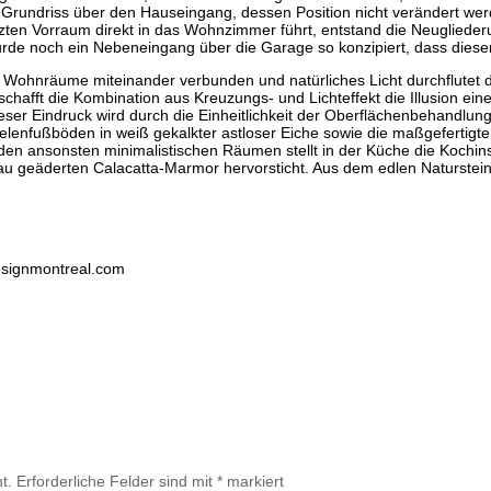
Grundriss über den Hauseingang, dessen Position nicht verändert wer
zten Vorraum direkt in das Wohnzimmer führt, entstand die Neuglie
 noch ein Nebeneingang über die Garage so konzipiert, dass dieser
Wohnräume miteinander verbunden und natürliches Licht durchflutet 
ft die Kombination aus Kreuzungs- und Lichteffekt die Illusion eines 
ser Eindruck wird durch die Einheitlichkeit der Oberflächenbehandlu
elenfußböden in weiß gekalkter astloser Eiche sowie die maßgefertig
en ansonsten minimalistischen Räumen stellt in der Küche die Kochin
 geäderten Calacatta-Marmor hervorsticht. Aus dem edlen Naturstein w
designmontreal.com
t.
Erforderliche Felder sind mit
*
markiert