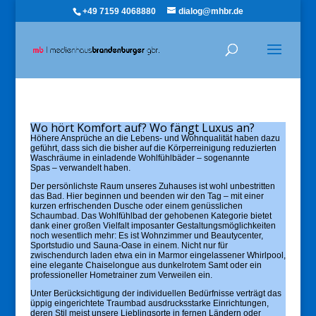
+49 7159 4068880
dialog@mhbr.de
Wo hört Komfort auf?
Wo fängt Luxus an?
Höhere Ansprüche an die Lebens- und Wohnqualität haben dazu
geführt, dass sich die bisher auf die Körperreinigung reduzierten
Waschräume in einladende Wohlfühlbäder – sogenannte
Spas – verwandelt haben.
Der persönlichste Raum unseres Zuhauses ist wohl unbestritten
das Bad. Hier beginnen und beenden wir den Tag – mit einer
kurzen erfrischenden Dusche oder einem genüsslichen
Schaumbad. Das Wohlfühlbad der gehobenen Kategorie bietet
dank einer großen Vielfalt imposanter Gestaltungsmöglichkeiten
noch wesentlich mehr: Es ist Wohnzimmer und Beautycenter,
Sportstudio und Sauna-Oase in einem. Nicht nur für
zwischendurch laden etwa ein in Marmor eingelassener Whirlpool,
eine elegante Chaiselongue aus dunkelrotem Samt oder ein
professioneller Hometrainer zum Verweilen ein.
Unter Berücksichtigung der individuellen Bedürfnisse verträgt das
üppig eingerichtete Traumbad ausdrucksstarke Einrichtungen,
deren Stil meist unsere Lieblingsorte in fernen Ländern oder