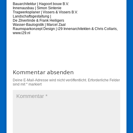
Bauarchitektur | Hagoort bouw B.V.
Innenausbau | Simon Sintenie
Tragwerksplaner | Vissers & Vissers B.V.
Landschaftsgestaltung |
De Zilverlinde & Frank Heiligers
Wasser-Baulogistik | Marcel Zaal
Raumsparkonzept Design | i29 Innenarchitekten & Chris Collaris,
www.i29.nl
Kommentar absenden
Deine E-Mail-Adresse wird nicht veröffentlicht.
Erforderliche Felder
sind mit
*
markiert