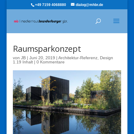
+49 7159 4068880
dialog@mhbr.de
Raumsparkonzept
von
JB
|
Juni 20, 2019
|
Architektur-Referenz
,
Design
1.19 Inhalt
|
0 Kommentare