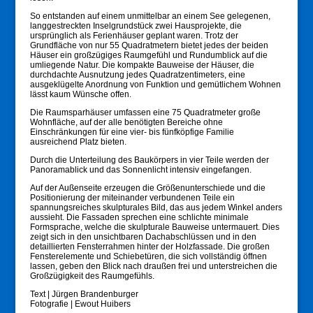
So entstanden auf einem unmittelbar an einem See gelegenen,
langgestreckten Inselgrundstück zwei Hausprojekte, die
ursprünglich als Ferienhäuser geplant waren. Trotz der
Grundfläche von nur 55 Quadratmetern bietet jedes der beiden
Häuser ein großzügiges Raumgefühl und Rundumblick auf die
umliegende Natur. Die kompakte Bauweise der Häuser, die
durchdachte Ausnutzung jedes Quadratzentimeters, eine
ausgeklügelte Anordnung von Funktion und gemütlichem Wohnen
lässt kaum Wünsche offen.
Die Raumsparhäuser umfassen eine 75 Quadratmeter große
Wohnfläche, auf der alle benötigten Bereiche ohne
Einschränkungen für eine vier- bis fünfköpfige Familie
ausreichend Platz bieten.
Durch die Unterteilung des Baukörpers in vier Teile werden der
Panoramablick und das Sonnenlicht intensiv eingefangen.
Auf der Außenseite erzeugen die Größenunterschiede und die
Positionierung der miteinander verbundenen Teile ein
spannungsreiches skulpturales Bild, das aus jedem Winkel anders
aussieht. Die Fassaden sprechen eine schlichte minimale
Formsprache, welche die skulpturale Bauweise untermauert. Dies
zeigt sich in den unsichtbaren Dachabschlüssen und in den
detaillierten Fensterrahmen hinter der Holzfassade. Die großen
Fensterelemente und Schiebetüren, die sich vollständig öffnen
lassen, geben den Blick nach draußen frei und unterstreichen die
Großzügigkeit des Raumgefühls.
Text | Jürgen Brandenburger
Fotografie | Ewout Huibers