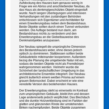
Aufstockung des Hauses kam genauso wenig in
Frage wie ein Abriss und anschließender Neubau, da
das Haus als denkmalgeschütztes Objekt eingestuft
wurde. Nach langen Überlegungen und intensiven
Verhandlungen mit den zuständigen Behörden
entschlossen sich Eigentümer und Architekten für
einen Erweiterungsbau neben dem Bestandshaus.
Beide Objekte sollten durch einen Tunnel verbunden
werden. Die Auflage bestand nun darin, am
Bestandshaus nichts zu verändern und den
Erweiterungsbau an die Giebelbauweise des
Denkmalobjektes anzupassen.
Der Neubau spiegelt die ursprüngliche Dimension
des Bestandshauses wider, ohne dieses jedoch
optisch zu dominieren. Stattdessen sollten beide
Gebäudeteile miteinander kooperieren. Außerdem
bezog die Planung die umgebende Natur mit ein,
sodass die beiden Objekte nicht als Fremdkörper
wahrgenommen werden. Vielmehr wurde die
Schönheit der landschaftlichen Umgebung in das
architektonische Ensemble integriert. Der Neubau
gleicht äußerlich einem weißen Prisma auf einem
grauen Betonsockel. Dabei erscheint er wie eine
veredelte Version des bestehenden Hauses.
Der Erweiterungsbau steht so einerseits im Kontrast
zum ursprünglichen Gebäude, bleibt ihm und dessen
Lage andererseits jedoch verpflichtet. Das Blechdach
und die dunkle Holzverkleidung sind im Farbton der
glatten und glänzenden Rinde der umstehenden
Birken nachempfunden. Beide Objekte zusammen