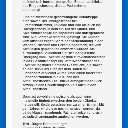
befindet sich inmitten der großen Einraum­architektur
des Erdgeschosses, die das Wohnzimmer
beherbergt.
Eine holzverschalte geschwungene Betontreppe
führt sowohl ins Untergeschoss mit
Elternschlafzimmer, Ankleide und Bad als auch ins
Dachgeschoss, in dem ein Teil der Kinder- und
Spielzimmer sowie ein separates Bad untergebracht
sind. Alle Schränke sind maßgefertigt. Sie wurden
vom ortsansässigen Schreiner flächenbündig in den
Wänden, Nischen und Ecken eingebracht, die vom
Architekten geplant und entworfen wurden. Als
aufwendiges Stilelement fügt sich der gläserne
Übergang vom Erweiterungsbau zum Althausbestand
in das Gesamtkonzept ein. Vom Wohnzimmer des
Erweiterungsbaus führt eine Glasbrücke, die sowohl
an der Decke als auch auf dem Boden mit
Eichenholz verkleidet wurde, über einen markanten
Eichenholzrahmen in die Küche des
Althausbestandes. Die Brücke ermöglicht den Blick
sowohl in den Erweiterungsbau als auch in den
Althausbestand.
Somit ist sowohl eine optische als auch eine
materielle Einheit zwischen den beiden Objekten
hergestellt. Beide verschmelzen zu einer Einheit. Mit
den Jahren wird diese noch intensiver werden, da
beide Häuser zusehends Patina ansetzen und sich
so optisch aneinander angleichen werden.
Text | Jürgen Brandenburger
Fotografie | Adrien Williams