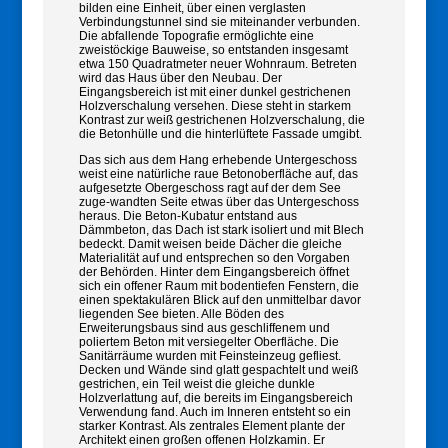
bilden eine Einheit, über einen verglasten
Verbindungstunnel sind sie miteinander verbunden.
Die abfallende Topografie ermöglichte eine
zweistöckige Bauweise, so entstanden insgesamt
etwa 150 Quadratmeter neuer Wohnraum. Betreten
wird das Haus über den Neubau. Der
Eingangsbereich ist mit einer dunkel gestrichenen
Holzverschalung versehen. Diese steht in starkem
Kontrast zur weiß gestrichenen Holzverschalung, die
die Betonhülle und die hinterlüftete Fassade umgibt.
Das sich aus dem Hang erhebende Untergeschoss
weist eine natürliche raue Betonoberfläche auf, das
aufgesetzte Obergeschoss ragt auf der dem See
zuge-wandten Seite etwas über das Untergeschoss
heraus. Die Beton-Kubatur entstand aus
Dämmbeton, das Dach ist stark isoliert und mit Blech
bedeckt. Damit weisen beide Dächer die gleiche
Materialität auf und entsprechen so den Vorgaben
der Behörden. Hinter dem Eingangsbereich öffnet
sich ein offener Raum mit bodentiefen Fenstern, die
einen spektakulären Blick auf den unmittelbar davor
liegenden See bieten. Alle Böden des
Erweiterungsbaus sind aus geschliffenem und
poliertem Beton mit versiegelter Oberfläche. Die
Sanitärräume wurden mit Feinsteinzeug gefliest.
Decken und Wände sind glatt gespachtelt und weiß
gestrichen, ein Teil weist die gleiche dunkle
Holzverlattung auf, die bereits im Eingangsbereich
Verwendung fand. Auch im Inneren entsteht so ein
starker Kontrast. Als zentrales Element plante der
Architekt einen großen offenen Holzkamin. Er