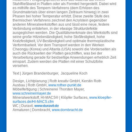
Stahlfließband in Platten oder als Formteil hergestellt. Dabei wird
es mithilfe des Tempern-Verfahrens (dem Erhitzen des
Grundmaterials über einen langen Zeitraum hinweg) in zwei
Phasen bei hoher Temperatur erhitzt. Diese zweite Stufe des
thermischen Verfahrens zeichnet den Acrylstein gegenüber
anderen Mineralwerkstoffen aus und lässt eine neue, festere
Verbindung entstehen, in der etwaige Strukturdefekte
ausgeglichen werden. Die Qualitätsmerkmale des Werkstoffs sind
seine große Hitzebeständigkeit, hohe Stoßfestigkeit, hohe
Kratzfestigkeit, UV-Beständigkeit und optimale thermoplastische
Verformbarkeit. Vor dem Transport werden in den Werken
Cheongju (Korea) und Atlanta (USA) sowohl die Vorderseiten als
auch die Rückseiten der Platten geschliffen, was bei der
Verarbeitung gerade für beidseitige Anwendungen erheblich Zeit
einspart. Zudem werden die Platten mit einer Schutzfolie
versehen.
Text | Jürgen Brandenburger, Jacqueline Koch
Design, Lichtplanung | Roth kreativ GmbH, Kerstin Roth
Ausbau | Roth GmbH,
www.rother-punkt.de
Möbelfertigung | Schreinerei Thorsten Mayer,
www.schreinermayer.de
Mineralwerkstoff, HI-MACS® | Klöpfer Surfaces,
www.kloepfer-
surfaces.de/HI-MACS.cfm
WC | Duravit,
www.duravit.de
Armaturen | Dornbracht,
www.dornbracht.de