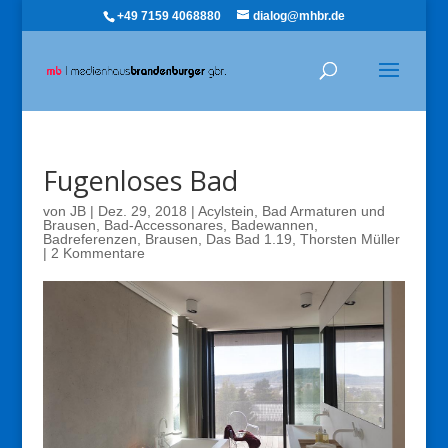
+49 7159 4068880
dialog@mhbr.de
Fugenloses Bad
von
JB
|
Dez. 29, 2018
|
Acylstein
,
Bad Armaturen und
Brausen
,
Bad-Accessonares
,
Badewannen
,
Badreferenzen
,
Brausen
,
Das Bad 1.19
,
Thorsten Müller
|
2 Kommentare