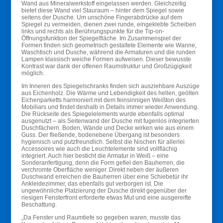
Wand aus Mineralwerkstoff eingelassen werden. Gleichzeitig
bietet diese Wand viel Stauraum – hinter dem Spiegel sowie
seitens der Dusche. Um unschöne Fingerabdrücke auf dem
Spiegel zu vermeiden, dienen zwei runde, eingeklebte Scheiben
links und rechts als Berührungspunkte für die Tip-on-
Öffnungsfunktion der Spiegelfläche. Im Zusammenspiel der
Formen finden sich geometrisch gestaltete Elemente wie Wanne,
Waschtisch und Dusche, während die Armaturen und die runden
Lampen klassisch weiche Formen aufweisen. Dieser bewusste
Kontrast war dank der offenen Raumstruktur und Großzügigkeit
möglich.
Im Inneren des Spiegelschranks finden sich ausziehbare Auszüge
aus Eichenholz. Die Wärme und Lebendigkeit des hellen, geölten
Eichenparketts harmoniert mit dem feinsinnigen Weißton des
Mobiliars und findet deshalb in Details immer wieder Anwendung.
Die Rückseite des Spiegelelements wurde ebenfalls optimal
ausgenutzt – als Seitenwand der Dusche mit fugenlos integrierten
Duschfächern. Boden, Wände und Decke wirken wie aus einem
Guss. Der fließende, bodenebene Übergang ist besonders
hygienisch und putzfreundlich. Selbst die Nischen für allerlei
Accessoires wie auch die Leuchtelemente sind vollflächig
integriert. Auch hier besticht die Armatur in Weiß – eine
Sonderanfertigung, denn die Form gefiel den Bauherren, die
verchromte Oberfläche weniger. Direkt neben der äußeren
Duschwand erreichen die Bauherren über eine Schiebetür ihr
Ankleidezimmer, das ebenfalls gut verborgen ist. Die
ungewöhnliche Platzierung der Dusche direkt gegenüber der
riesigen Fensterfront erforderte etwas Mut und eine ausgereifte
Beschattung.
„Da Fenster und Raumtiefe so gegeben waren, musste das