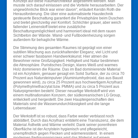
Konzept auf diese Raumarchitektur abgestimmt werden. Man
musste sich darauf einlassen und die Vorteile herausarbeiten. Der
ungewöhnliche Blick war einer davon“, erläutert Kerstin Roth die
Herausforderung. Die über eine automatisierte Haustechnik
gesteuerte Beschattung garantiert die Privatsphäre beim Duschen
und bietet gleichzeitig viel Komfort. Schlichter grauer, aber weich
fallender Leinenstoff bietet eine zusätzliche
Beschattungsmöglichkeit und harmoniert ideal mit dem rauen
Sichtbeton der Wände. Wand- und Fußbodenheizung sorgen
außerdem für behagliche Wärme.
Die Stimmung des gesamten Raumes ist geprägt von einer
subtilen Mischung aus zurückhaltender Eleganz, viel Licht und
einer schwer fassbaren Handwerkskunst. Hier atmen die
Bewohner reine Großzügigkeit. Helligkeit und Natur bestimmen
die Atmosphäre. Puristisches Design, klares Weiß und warmes
Holz dominieren die Räume. Das im Bad dominierende Material
ist ein Acrylstein, genauer gesagt ein Solid Surface, der zu circa 70
Prozent aus Natursteinpulver (Aluminiumhydroxid, das aus Bauxit
gewonnen wird), zu circa 25 Prozent aus hochwertigem Acrylharz
(Polymethylmethacrylat bzw. PMMA) und zu circa 5 Prozent aus
Naturpigmenten besteht. Dieser neuartige Werkstoff wird von
einem multinationalen Konzern, der südkoreanischen LG Group,
entwickelt und hergestellt. Die zwei Haupteigenschaften des
Materials sind die Wasserundurchlässigkeit und die lange
Lebensdauer.
Der Werkstoff ist so robust, dass Farbe weder verblasst noch
abblättert. Durch das Acrylharz entsteht eine Transluzenz, die dem
Material Ästhetik und Wärme verleiht. Dank seiner porenfreien
Oberfläche ist der Acrylstein hygienisch und pflegeleicht,
unempfindlich gegen Flecken und wärmeresistent. In einem
modernen Fertigungsprozess wird das Material auf einem