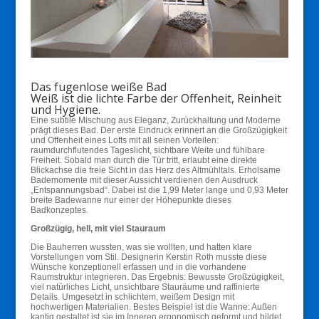
Das fugenlose weiße Bad
Weiß ist die lichte Farbe der Offenheit, Reinheit
und Hygiene.
Eine subtile Mischung aus Eleganz, Zurückhaltung und Moderne
prägt dieses Bad. Der erste Eindruck erinnert an die Großzügigkeit
und Offenheit eines Lofts mit all seinen Vorteilen:
raumdurchflutendes Tageslicht, sichtbare Weite und fühlbare
Freiheit. Sobald man durch die Tür tritt, erlaubt eine direkte
Blickachse die freie Sicht in das Herz des Altmühltals. Erholsame
Bademomente mit dieser Aussicht verdienen den Ausdruck
„Entspannungsbad“. Dabei ist die 1,99 Meter lange und 0,93 Meter
breite Badewanne nur einer der Höhepunkte dieses
Badkonzeptes.
Großzügig, hell, mit viel Stauraum
Die Bauherren wussten, was sie wollten, und hatten klare
Vorstellungen vom Stil. Designerin Kerstin Roth musste diese
Wünsche konzeptionell erfassen und in die vorhandene
Raumstruktur integrieren. Das Ergebnis: Bewusste Großzügigkeit,
viel natürliches Licht, unsichtbare Stauräume und raffinierte
Details. Umgesetzt in schlichtem, weißem Design mit
hochwertigen Materialien. Bestes Beispiel ist die Wanne: Außen
kantig gestaltet ist sie im Inneren ergonomisch geformt und bildet