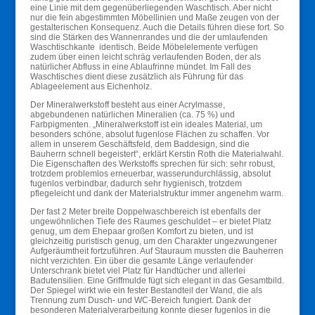
eine Linie mit dem gegenüberliegenden Waschtisch. Aber nicht
nur die fein abgestimmten Möbellinien und Maße zeugen von der
gestalterischen Konsequenz. Auch die Details führen diese fort. So
sind die Stärken des Wannenrandes und die der umlaufenden
Waschtischkante identisch. Beide Möbelelemente verfügen
zudem über einen leicht schräg verlaufenden Boden, der als
natürlicher Abfluss in eine Ablaufrinne mündet. Im Fall des
Waschtisches dient diese zusätzlich als Führung für das
Ablageelement aus Eichenholz.
Der Mineralwerkstoff besteht aus einer Acrylmasse,
abgebundenen natürlichen Mineralien (ca. 75 %) und
Farbpigmenten. „Mineralwerkstoff ist ein ideales Material, um
besonders schöne, absolut fugenlose Flächen zu schaffen. Vor
allem in unserem Geschäftsfeld, dem Baddesign, sind die
Bauherrn schnell begeistert“, erklärt Kerstin Roth die Materialwahl.
Die Eigenschaften des Werkstoffs sprechen für sich: sehr robust,
trotzdem problemlos erneuerbar, wasserundurchlässig, absolut
fugenlos verbindbar, dadurch sehr hygienisch, trotzdem
pflegeleicht und dank der Materialstruktur immer angenehm warm.
Der fast 2 Meter breite Doppelwaschbereich ist ebenfalls der
ungewöhnlichen Tiefe des Raumes geschuldet – er bietet Platz
genug, um dem Ehepaar großen Komfort zu bieten, und ist
gleichzeitig puristisch genug, um den Charakter ungezwungener
Aufgeräumtheit fortzuführen. Auf Stauraum mussten die Bauherren
nicht verzichten. Ein über die gesamte Länge verlaufender
Unterschrank bietet viel Platz für Handtücher und allerlei
Badutensilien. Eine Griffmulde fügt sich elegant in das Gesamtbild.
Der Spiegel wirkt wie ein fester Bestandteil der Wand, die als
Trennung zum Dusch- und WC-Bereich fungiert. Dank der
besonderen Materialverarbeitung konnte dieser fugenlos in die