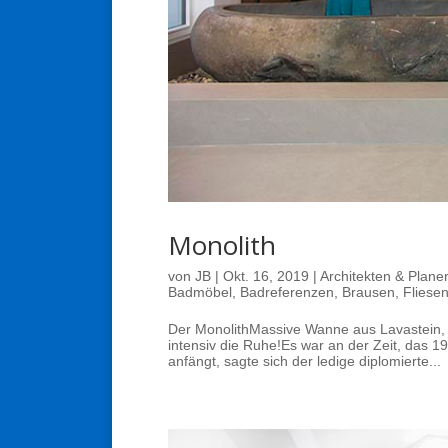
Monolith
von
JB
|
Okt. 16, 2019
|
Architekten & Planer
Badmöbel
,
Badreferenzen
,
Brausen
,
Fliese
Der MonolithMassive Wanne aus Lavastein, 
intensiv die Ruhe!Es war an der Zeit, das 
anfängt, sagte sich der ledige diplomierte...