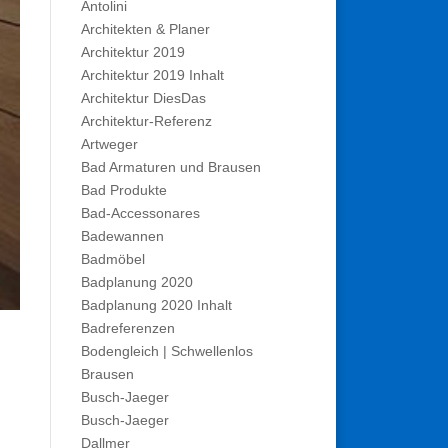
Antolini
Architekten & Planer
Architektur 2019
Architektur 2019 Inhalt
Architektur DiesDas
Architektur-Referenz
Artweger
Bad Armaturen und Brausen
Bad Produkte
Bad-Accessonares
Badewannen
Badmöbel
Badplanung 2020
Badplanung 2020 Inhalt
Badreferenzen
Bodengleich | Schwellenlos
Brausen
Busch-Jaeger
Busch-Jaeger
Dallmer