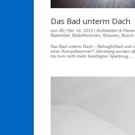
Das Bad unterm Dach
von
JB
|
Okt. 16, 2019
|
Architekten & Planer
Badmöbel
,
Badreferenzen
,
Brausen
,
Busch-
Das Bad unterm Dach – Behaglichkeit und vie
einer Rumpelkammer? Jahrelang wurden alle
bis zum nicht mehr benötigten Spielzeug,...