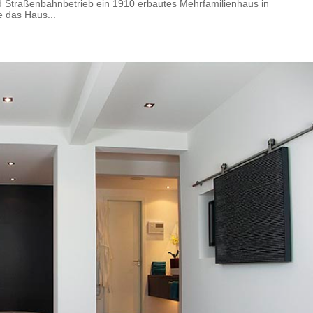
d Straßenbahnbetrieb ein 1910 erbautes Mehrfamilienhaus in
 das Haus...