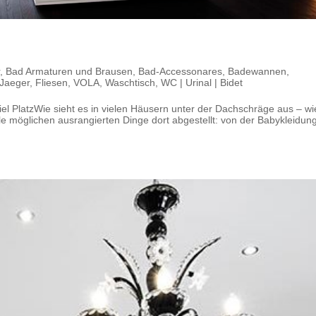
,
Bad Armaturen und Brausen
,
Bad-Accessonares
,
Badewannen
,
Jaeger
,
Fliesen
,
VOLA
,
Waschtisch
,
WC | Urinal | Bidet
l PlatzWie sieht es in vielen Häusern unter der Dachschräge aus – wi
 möglichen ausrangierten Dinge dort abgestellt: von der Babykleidun