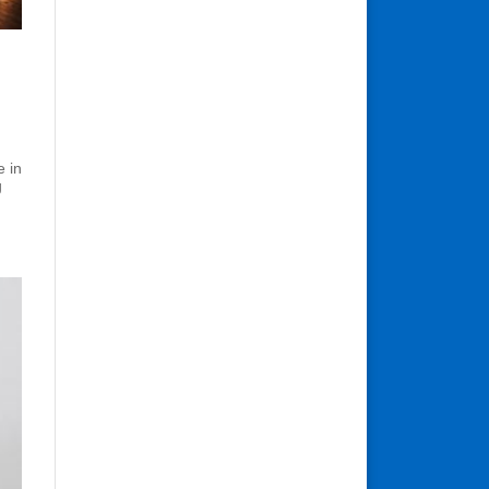
e in
g