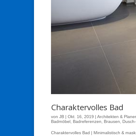
Charaktervolles Bad
von
JB
|
Okt. 16, 2019
|
Architekten & Planer
Badmöbel
,
Badreferenzen
,
Brausen
,
Dusch
Charaktervolles Bad | Minimalistisch & mask