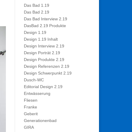
Das Bad 1.19
Das Bad 2.19
Das Bad Interview 2.19
DasBad 2.19 Produkte
Design 1.19
Design 1.19 Inhalt
Design Interview 2.19
Design Porträt 2.19
Design Produkte 2.19
Design Referenzen 2.19
Design Schwerpunkt 2.19
Dusch-WC
Editorial Design 2.19
Entwässerung
Fliesen
Franke
Geberit
Generationenbad
GIRA