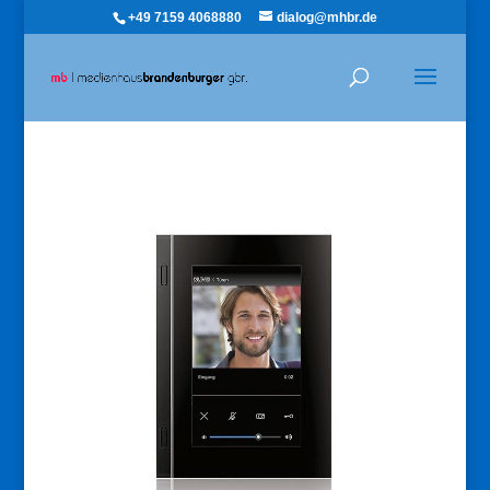
+49 7159 4068880
dialog@mhbr.de