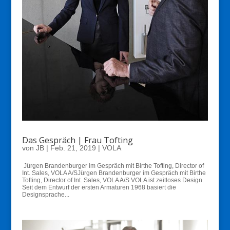
Das Gespräch | Frau Tofting
von
JB
|
Feb. 21, 2019
|
VOLA
Jürgen Brandenburger im Gespräch mit Birthe Tofting, Director of
Int. Sales, VOLA A/SJürgen Brandenburger im Gespräch mit Birthe
Tofting, Director of Int. Sales, VOLA A/S VOLA ist zeitloses Design.
Seit dem Entwurf der ersten Armaturen 1968 basiert die
Designsprache...