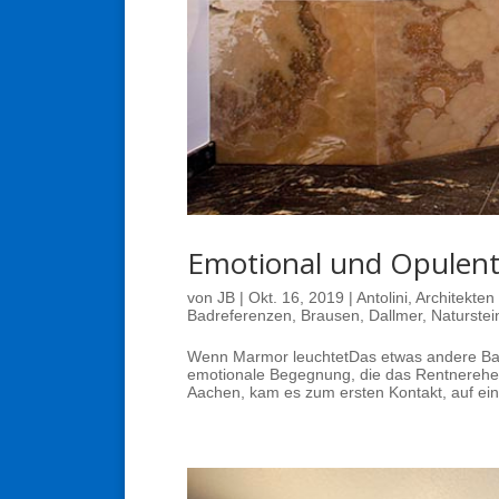
Emotional und Opulen
von
JB
|
Okt. 16, 2019
|
Antolini
,
Architekten
Badreferenzen
,
Brausen
,
Dallmer
,
Naturstei
Wenn Marmor leuchtetDas etwas andere Bad
emotionale Begegnung, die das Rentnerehep
Aachen, kam es zum ersten Kontakt, auf ei