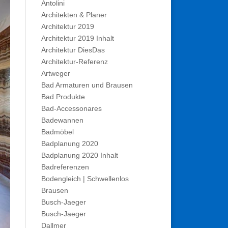
Antolini
Architekten & Planer
Architektur 2019
Architektur 2019 Inhalt
Architektur DiesDas
Architektur-Referenz
Artweger
Bad Armaturen und Brausen
Bad Produkte
Bad-Accessonares
Badewannen
Badmöbel
Badplanung 2020
Badplanung 2020 Inhalt
Badreferenzen
Bodengleich | Schwellenlos
Brausen
Busch-Jaeger
Busch-Jaeger
Dallmer