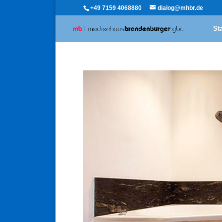
+49 7159 4068880
dialog@mhbr.de
Sta