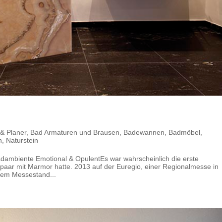
t
 & Planer
,
Bad Armaturen und Brausen
,
Badewannen
,
Badmöbel
,
n
,
Naturstein
ambiente Emotional & OpulentEs war wahrscheinlich die erste
aar mit Marmor hatte. 2013 auf der Euregio, einer Regionalmesse in
nem Messestand...