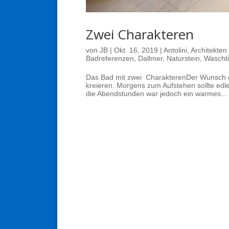
Zwei Charakteren
von
JB
|
Okt. 16, 2019
|
Antolini
,
Architekten
Badreferenzen
,
Dallmer
,
Naturstein
,
Wascht
Das Bad mit zwei CharakterenDer Wunsch de
kreieren. Morgens zum Aufstehen sollte edl
die Abendstunden war jedoch ein warmes...