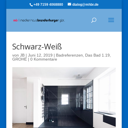
+49 7159 4068880
dialog@mhbr.de
Schwarz-Weiß
von
JB
|
Juni 12, 2019
|
Badreferenzen
,
Das Bad 1.19
,
GROHE
|
0 Kommentare