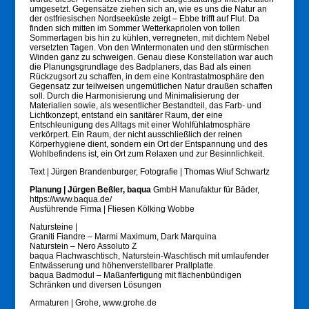
umgesetzt. Gegensätze ziehen sich an, wie es uns die Natur an
der ostfriesischen Nordseeküste zeigt – Ebbe trifft auf Flut. Da
finden sich mitten im Sommer Wetterkapriolen von tollen
Sommertagen bis hin zu kühlen, verregneten, mit dichtem Nebel
versetzten Tagen. Von den Wintermonaten und den stürmischen
Winden ganz zu schweigen. Genau diese Konstellation war auch
die Planungsgrundlage des Badplaners, das Bad als einen
Rückzugsort zu schaffen, in dem eine Kontrastatmosphäre den
Gegensatz zur teilweisen ungemütlichen Natur draußen schaffen
soll. Durch die Harmonisierung und Minimalisierung der
Materialien sowie, als wesentlicher Bestandteil, das Farb- und
Lichtkonzept, entstand ein sanitärer Raum, der eine
Entschleunigung des Alltags mit einer Wohlfühlatmosphäre
verkörpert. Ein Raum, der nicht ausschließlich der reinen
Körperhygiene dient, sondern ein Ort der Entspannung und des
Wohlbefindens ist, ein Ort zum Relaxen und zur Besinnlichkeit.
Text | Jürgen Brandenburger, Fotografie | Thomas Wiuf Schwartz
Planung | Jürgen Beßler, baqua
GmbH Manufaktur für Bäder,
https://www.baqua.de/
Ausführende Firma | Fliesen Kölking Wobbe
Natursteine |
Graniti Fiandre – Marmi Maximum, Dark Marquina
Naturstein – Nero Assoluto Z
baqua Flachwaschtisch, Naturstein-Waschtisch mit umlaufender
Entwässerung und höhenverstellbarer Prallplatte.
baqua Badmodul – Maßanfertigung mit flächenbündigen
Schränken und diversen Lösungen
Armaturen | Grohe, www.grohe.de