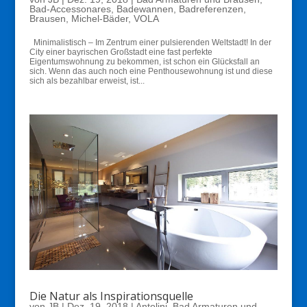
Bad-Accessonares
,
Badewannen
,
Badreferenzen
,
Brausen
,
Michel-Bäder
,
VOLA
Minimalistisch – Im Zentrum einer pulsierenden Weltstadt! In der
City einer bayrischen Großstadt eine fast perfekte
Eigentumswohnung zu bekommen, ist schon ein Glücksfall an
sich. Wenn das auch noch eine Penthousewohnung ist und diese
sich als bezahlbar erweist, ist...
Die Natur als Inspirationsquelle
von
JB
|
Dez. 19, 2018
|
Antolini
,
Bad Armaturen und