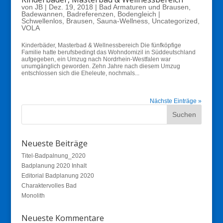
von
JB
|
Dez. 19, 2018
|
Bad Armaturen und Brausen
,
Badewannen
,
Badreferenzen
,
Bodengleich |
Schwellenlos
,
Brausen
,
Sauna-Wellness
,
Uncategorized
,
VOLA
Kinderbäder, Masterbad & Wellnessbereich Die fünfköpfige
Familie hatte berufsbedingt das Wohndomizil in Süddeutschland
aufgegeben, ein Umzug nach Nordrhein-Westfalen war
unumgänglich geworden. Zehn Jahre nach diesem Umzug
entschlossen sich die Eheleute, nochmals...
Nächste Einträge »
Neueste Beiträge
Titel-Badpalnung_2020
Badplanung 2020 Inhalt
Editorial Badplanung 2020
Charaktervolles Bad
Monolith
Neueste Kommentare