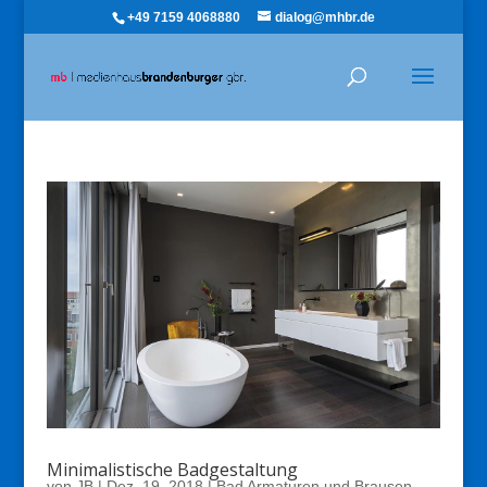
+49 7159 4068880
dialog@mhbr.de
Minimalistische Badgestaltung
von
JB
|
Dez. 19, 2018
|
Bad Armaturen und Brausen
,